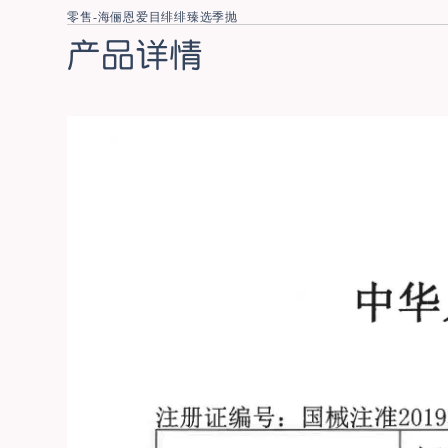
零售-海俪恩爱目绯绯臻选季抛
产品详情