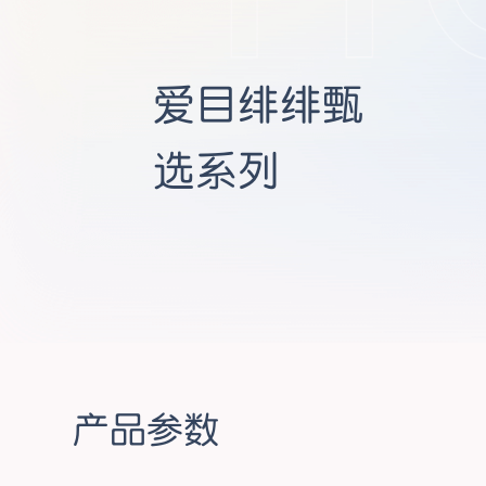
爱目绯绯甄
选系列
产品参数