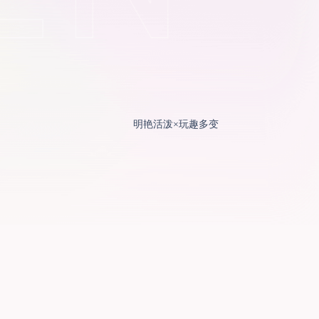
明艳活泼×玩趣多变